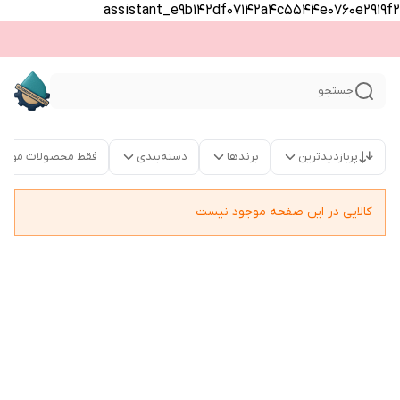
assistant_e9b142df07142a4c5544e0760e2919f2
جستجو
پربازدیدترین
برندها
دسته‌بندی
فقط محصولات موجو
کالایی در این صفحه موجود نیست